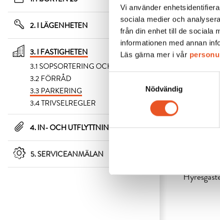
Vi använder enhetsidentifierar
sociala medier och analysera
2. I LÄGENHETEN
från din enhet till de socia
informationen med annan infor
3. I FASTIGHETEN
Läs gärna mer i vår
personu
3.1 SOPSORTERING OCH AVFALL
Samtyckesval
3.2 FÖRRÅD
Nödvändig
3.3 PARKERING
3.4 TRIVSELREGLER
4. IN- OCH UTFLYTTNING
P-P
5. SERVICEANMÄLAN
Hyresgäster