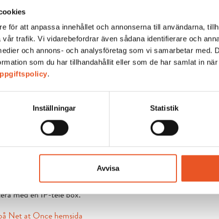
cookies
e för att anpassa innehållet och annonserna till användarna, tillh
 vår trafik. Vi vidarebefordrar även sådana identifierare och an
la medier och annons- och analysföretag som vi samarbetar med. 
 finns bl.a Netflix och Dplay m. fl. förinstallerat så du kan utny
mation som du har tillhandahållit eller som de har samlat in när
dan nu beställa TV box kontaktar du Net at Once på 0771-404 4
ppgiftspolicy
.
Inställningar
Statistik
LEFONI
Avvisa
bonnemang ingår i din hyra, samtalsavgifter tillkommer. Om du in
era med en IP-tele box.
på Net at Once hemsida