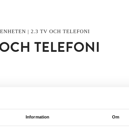
GENHETEN | 2.3 TV OCH TELEFONI
 OCH TELEFONI
stighet erbjuder Net at Once Tv via Internet, s.k. IPTV.
Net at Once
för att få tillgång till en TV box för HDTV. Boxen k
ternativt en engångskostnad på 1190 kr, på faktura.
Information
Om
et av kanaler som finns utan extra kostnad är följande: