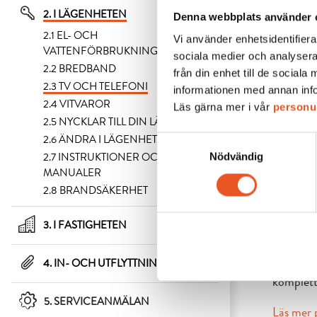
2. I LÄGENHETEN
Denna webbplats använder 
2.1 EL- OCH
Vi använder enhetsidentifierar
VATTENFÖRBRUKNING
sociala medier och analysera
2.2 BREDBAND
från din enhet till de socia
I TV boxen
2.3 TV OCH TELEFONI
informationen med annan infor
2.4 VITVAROR
För att re
Läs gärna mer i vår
personu
2.5 NYCKLAR TILL DIN LÄGENHET
2.6 ÄNDRA I LÄGENHETEN
Samtyckesval
2.7 INSTRUKTIONER OCH
Nödvändig
MANUALER
2.8 BRANDSÄKERHET
TE
3. I FASTIGHETEN
Telefona
4. IN- OCH UTFLYTTNING
komplett
5. SERVICEANMÄLAN
Läs mer 