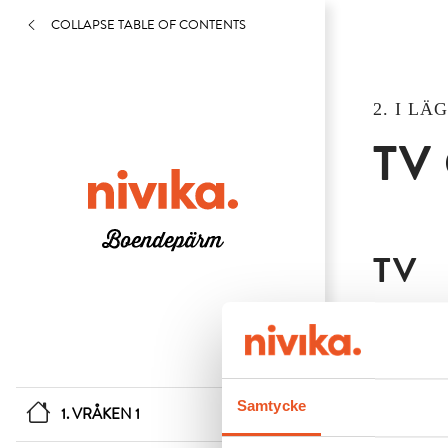
COLLAPSE TABLE OF CONTENTS
2. I LÄ
TV
TV
I denna fa
Kontakta
månader al
Samtycke
1. VRÅKEN 1
Grundutbud