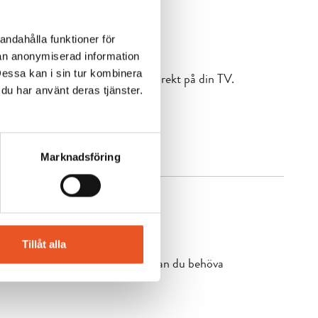
andahålla funktioner för
nan anonymiserad information
Dessa kan i sin tur kombinera
ttja ditt streaming abonnemang direkt på din TV.
 du har använt deras tjänster.
00, välj support.
Marknadsföring
Tillåt alla
te haft IP telefoni tidigare så kan du behöva