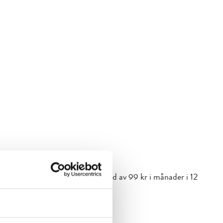
öps av Net at Once till en kostnad av 99 kr i månader i 12