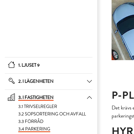
1. LJUSET 9
2. I LÄGENHETEN
P-P
3. I FASTIGHETEN
3.1 TRIVSELREGLER
Det krävs e
3.2 SOPSORTERING OCH AVFALL
parkeringst
3.3 FÖRRÅD
HYR
3.4 PARKERING