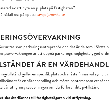
esserad av att hyra en p-plats på fastigheten?
å isåfall oss på epost:
savsjo@nivika.se
KERINGSÖVERVAKNING
 Securitas som parkeringsentreprenör och det är de som i första 
ingsövervakningen är att uppnå parkeringsmöjligheter, god ordn
LLSTÅNDET ÄR EN VÄRDEHAND
ingstillstånd gäller en specifik plats och måste finnas väl synligt 
tillståndet är en värdehandling och måste hanteras som ett sådant
ta vår uthyrningsavdelningen om du förlorar ditt p-tillstånd.
et ska återlämnas till fastighetsägaren vid utflyttning.