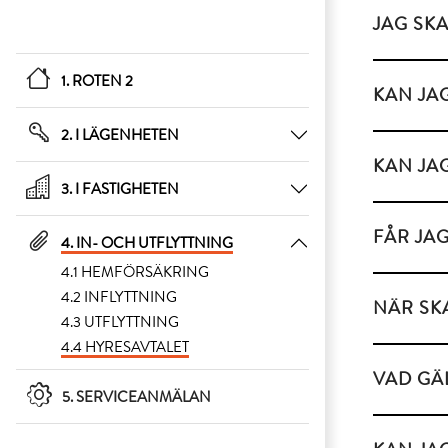
JAG SK
1. ROTEN 2
KAN JA
2. I LÄGENHETEN
KAN JA
3. I FASTIGHETEN
FÅR JA
4. IN- OCH UTFLYTTNING
4.1 HEMFÖRSÄKRING
4.2 INFLYTTNING
NÄR SK
4.3 UTFLYTTNING
4.4 HYRESAVTALET
VAD GÄ
5. SERVICEANMÄLAN