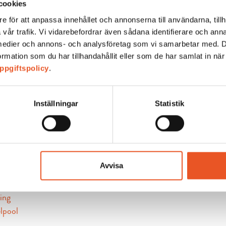
cookies
e för att anpassa innehållet och annonserna till användarna, tillh
 vår trafik. Vi vidarebefordrar även sådana identifierare och an
la medier och annons- och analysföretag som vi samarbetar med. 
mation som du har tillhandahållit eller som de har samlat in när
ppgiftspolicy
.
Inställningar
Statistik
läsa om det som rör fastigheten du bor i såsom trivselregler, par
Avvisa
regler
tering och avfall
ing
lpool