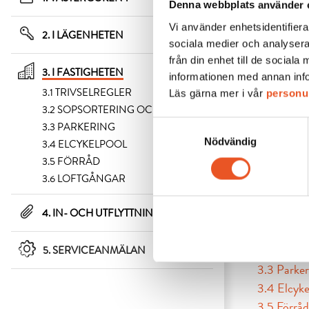
Denna webbplats använder 
Vi använder enhetsidentifierar
2. I LÄGENHETEN
sociala medier och analysera
från din enhet till de socia
3. I FASTIGHETEN
informationen med annan infor
3.1 TRIVSELREGLER
Läs gärna mer i vår
personu
3.2 SOPSORTERING OCH AVFALL
Samtyckesval
3.3 PARKERING
Nödvändig
3.4 ELCYKELPOOL
3.5 FÖRRÅD
3.6 LOFTGÅNGAR
Här kan du 
4. IN- OCH UTFLYTTNING
3.1 Trivsel
3.2 Sopsor
5. SERVICEANMÄLAN
3.3 Parker
3.4 Elcyke
3.5 Förråd