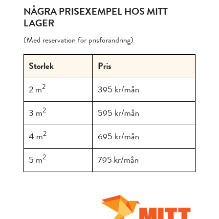
NÅGRA PRISEXEMPEL HOS MITT
LAGER
(Med reservation för prisförändring)
Storlek
Pris
2
2 m
395 kr/mån
2
3 m
595 kr/mån
2
4 m
695 kr/mån
2
5 m
795 kr/mån