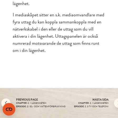
lägenhet.
I mediaskåpet sitter en s.k. mediaomvandlare med
fyra uttag du kan koppla sammankoppla med en
nätverkskabel i den eller de uttag som du vill
aktivera i din lägenhet. Uttagspanelen är också
numrerad motsvarande de uttag som finns runt
om i din lägenhet.
PREVIOUS PAGE
NÄSTA SIDA
CHAPTER
: 2. I LÄGENHETEN
CHAPTER
: 2. I LÄGENHETEN
EPISODE
: 2.1 EL- OCH VATTENFÖRBRUKNING
EPISODE
: 2. 3 TV OCH TELEFONI