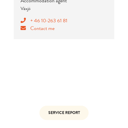
Accommodation agent
Växjö
+ 46 10-263 61 81
Contact me
DO YOU NEED TO MAKE A
SERVICE REQUEST?
If there are any faults or defects in your
apartment, you must make a service
notification.
SERVICE REPORT