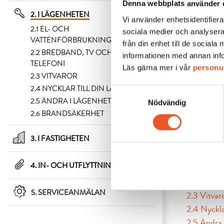
Denna webbplats använder 
2. I LÄGENHETEN
Vi använder enhetsidentifierar
2.1 EL- OCH
sociala medier och analysera
VATTENFÖRBRUKNING
från din enhet till de socia
2.2 BREDBAND, TV OCH
informationen med annan infor
TELEFONI
Läs gärna mer i vår
personu
2.3 VITVAROR
2.4 NYCKLAR TILL DIN LÄGENHET
Samtyckesval
2.5 ÄNDRA I LÄGENHETEN
Nödvändig
2.6 BRANDSÄKERHET
Här hittar
3. I FASTIGHETEN
4. IN- OCH UTFLYTTNING
2.1 El- oc
2.2 Bredba
5. SERVICEANMÄLAN
2.3 Vitvar
2.4 Nycklar
2.5 Ändra 