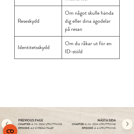
Om något skulle hända
Reseskydd
dig eller dina ägodelar
på resan
Om du råkar ut för en
Identitetsskydd
ID-stöld
PREVIOUS PAGE
NÄSTA SIDA
CHAPTER
: 4. IN- OCH UTFLYTTNING
CHAPTER
: 4. IN- OCH UTFLYTTNING
EPISODE
: 4.2 HYRESAVTALET
EPISODE
: 4. 4 UTFLYTTNING