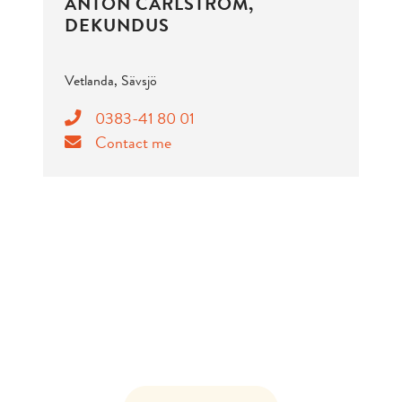
ANTON CARLSTRÖM,
DEKUNDUS
Vetlanda, Sävsjö
0383-41 80 01
Contact me
DO YOU NEED TO MAKE A
SERVICE REQUEST?
If there are any faults or defects in your
apartment, you must make a service
notification.