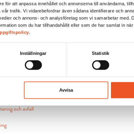
e för att anpassa innehållet och annonserna till användarna, tillh
 vår trafik. Vi vidarebefordrar även sådana identifierare och an
la medier och annons- och analysföretag som vi samarbetar med. 
mation som du har tillhandahållit eller som de har samlat in när
ppgiftspolicy
.
Inställningar
Statistik
läsa om det som rör fastigheten du bor i såsom trivselregler, par
Avvisa
regler
tering och avfall
ing