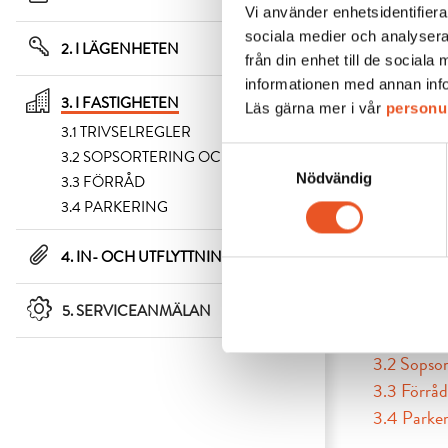
Vi använder enhetsidentifierar
sociala medier och analysera
2. I LÄGENHETEN
från din enhet till de socia
informationen med annan infor
3. I FASTIGHETEN
Läs gärna mer i vår
personu
3.1 TRIVSELREGLER
Samtyckesval
3.2 SOPSORTERING OCH AVFALL
Nödvändig
3.3 FÖRRÅD
3.4 PARKERING
4. IN- OCH UTFLYTTNING
Här kan du 
5. SERVICEANMÄLAN
3.1 Trivsel
3.2 Sopsor
3.3 Förråd
3.4 Parker