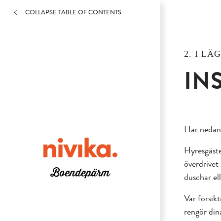
COLLAPSE TABLE OF CONTENTS
2. I L
IN
Här nedan 
Hyresgäste
överdrivet 
duschar el
Var försik
rengör din