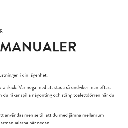
R
 MANUALER
ustningen i din lägenhet.
bra skick. Var noga med att städa så undviker man oftast
 om du råkar spilla någonting och stäng toalettdörren när du
r att användas men se till att du med jämna mellanrum
ändarmanualerna här nedan.