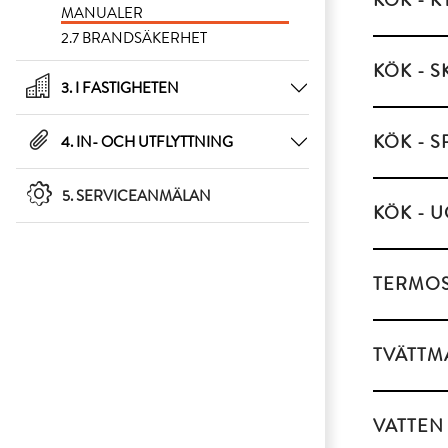
KÖK - K
MANUALER
2.7 BRANDSÄKERHET
KÖK - S
3. I FASTIGHETEN
KÖK - S
4. IN- OCH UTFLYTTNING
5. SERVICEANMÄLAN
KÖK - 
TERMOS
TVÄTTM
VATTEN