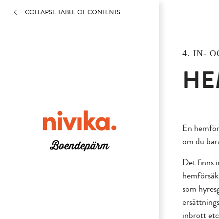
COLLAPSE TABLE OF CONTENTS
4. IN-
HE
En hemförs
om du bara 
Det finns 
hemförsäkr
som hyresgä
ersättning
inbrott et