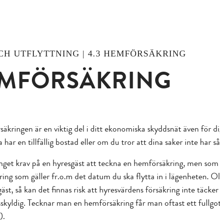
 OCH UTFLYTTNING | 4.3 HEMFÖRSÄKRING
MFÖRSÄKRING
äkringen är en viktig del i ditt ekonomiska skyddsnät även för 
har en tillfällig bostad eller om du tror att dina saker inte har s
inget krav på en hyresgäst att teckna en hemförsäkring, men som
ing som gäller fr.o.m det datum du ska flytta in i lägenheten. Ol
st, så kan det finnas risk att hyresvärdens försäkring inte täcker 
sskyldig. Tecknar man en hemförsäkring får man oftast ett fullgot
c).