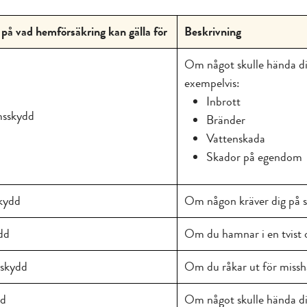
på vad hemförsäkring kan gälla för
Beskrivning
Om något skulle hända di
exempelvis:
Inbrott
sskydd
Bränder
Vattenskada
Skador på egendom
kydd
Om någon kräver dig på 
dd
Om du hamnar i en tvist 
sskydd
Om du råkar ut för missh
dd
Om något skulle hända dig