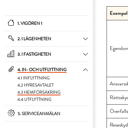
Exempel 
1. VIGÖREN 1
2. I LÄGENHETEN
Egendom
3. I FASTIGHETEN
4. IN- OCH UTFLYTTNING
4.1 INFLYTTNING
Ansvarss
4.2 HYRESAVTALET
4.3 HEMFÖRSÄKRING
Rättssky
4.4 UTFLYTTNING
Överfall
5. SERVICEANMÄLAN
Resesky