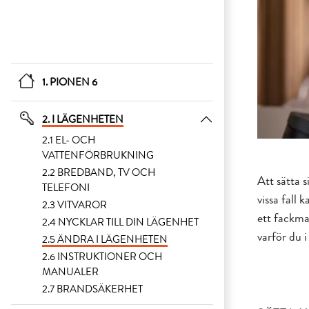
1. PIONEN 6
2. I LÄGENHETEN
2.1 EL- OCH
VATTENFÖRBRUKNING
2.2 BREDBAND, TV OCH
Att sätta s
TELEFONI
vissa fall
2.3 VITVAROR
ett fackma
2.4 NYCKLAR TILL DIN LÄGENHET
varför du 
2.5 ÄNDRA I LÄGENHETEN
2.6 INSTRUKTIONER OCH
MANUALER
2.7 BRANDSÄKERHET