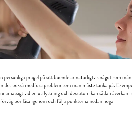
in personliga prägel på sitt boende är naturligtvis något som mång
 kan det också medföra problem som man måste tänka på. Exempelvi
nnamässigt vid en utflyttning och dessutom kan sådan åverkan inne
i förväg bör läsa igenom och följa punkterna nedan noga.