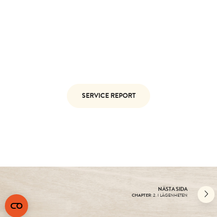
DO YOU NEED TO MAKE A
SERVICE REQUEST?
If there are any faults or defects in your
apartment, you must make a service
notification.
SERVICE REPORT
NÄSTA SIDA
CHAPTER
: 2. I LÄGENHETEN