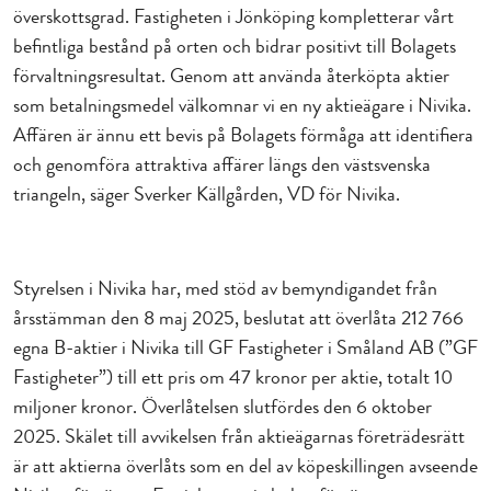
överskottsgrad. Fastigheten i Jönköping kompletterar vårt
befintliga bestånd på orten och bidrar positivt till Bolagets
förvaltningsresultat. Genom att använda återköpta aktier
som betalningsmedel välkomnar vi en ny aktieägare i Nivika.
Affären är ännu ett bevis på Bolagets förmåga att identifiera
och genomföra attraktiva affärer längs den västsvenska
triangeln,
säger Sverker Källgården, VD för Nivika.
Styrelsen i Nivika har, med stöd av bemyndigandet från
årsstämman den 8 maj 2025, beslutat att överlåta 212 766
egna B-aktier i Nivika till GF Fastigheter i Småland AB (”GF
Fastigheter”) till ett pris om 47 kronor per aktie, totalt 10
miljoner kronor. Överlåtelsen slutfördes den 6 oktober
2025. Skälet till avvikelsen från aktieägarnas företrädesrätt
är att aktierna överlåts som en del av köpeskillingen avseende