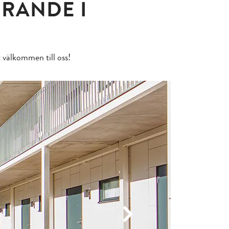
RANDE I
 välkommen till oss!
Next