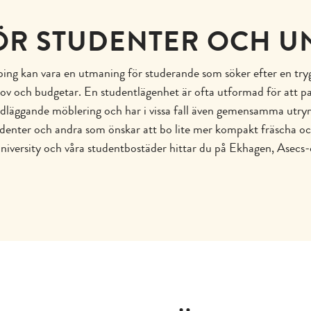
ÖR STUDENTER OCH U
ping kan vara en utmaning för studerande som söker efter en tr
behov och budgetar. En studentlägenhet är ofta utformad för att
ndläggande möblering och har i vissa fall även gemensamma utr
enter och andra som önskar att bo lite mer kompakt fräscha och 
iversity och våra studentbostäder hittar du på Ekhagen, Asecs