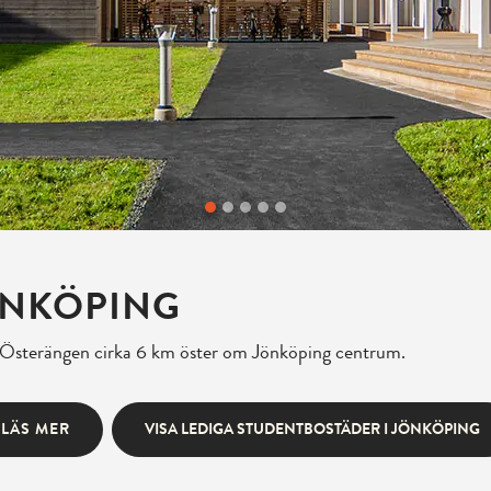
ÖNKÖPING
en Österängen cirka 6 km öster om Jönköping centrum.
LÄS MER
VISA LEDIGA STUDENTBOSTÄDER I JÖNKÖPING