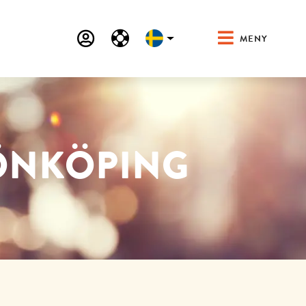
MENY
JÖNKÖPING