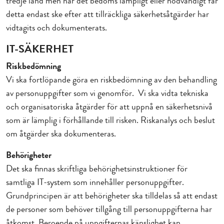
tredje land men när det bedöms lämpligt eller nödvändigt får
detta endast ske efter att tillräckliga säkerhetsåtgärder har
vidtagits och dokumenterats.
IT-SÄKERHET
Riskbedömning
Vi ska fortlöpande göra en riskbedömning av den behandling
av personuppgifter som vi genomför. Vi ska vidta tekniska
och organisatoriska åtgärder för att uppnå en säkerhetsnivå
som är lämplig i förhållande till risken. Riskanalys och beslut
om åtgärder ska dokumenteras.
Behörigheter
Det ska finnas skriftliga behörighetsinstruktioner för
samtliga IT-system som innehåller personuppgifter.
Grundprincipen är att behörigheter ska tilldelas så att endast
de personer som behöver tillgång till personuppgifterna har
åtkomst. Beroende på uppgifternas känslighet kan