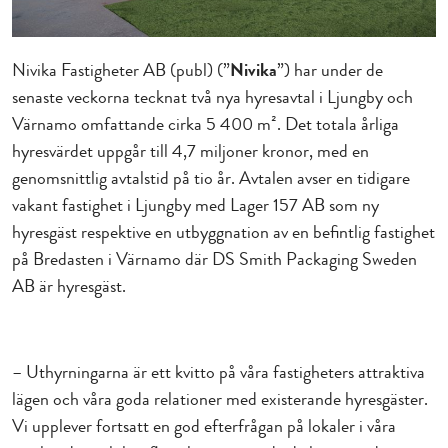
Nivika Fastigheter AB (publ) (”
Nivika
”) har under de
senaste veckorna tecknat två nya hyresavtal i Ljungby och
Värnamo omfattande cirka 5 400 m². Det totala årliga
hyresvärdet uppgår till 4,7 miljoner kronor, med en
genomsnittlig avtalstid på tio år. Avtalen avser en tidigare
vakant fastighet i Ljungby med Lager 157 AB som ny
hyresgäst respektive en utbyggnation av en befintlig fastighet
på Bredasten i Värnamo där DS Smith Packaging Sweden
AB är hyresgäst.
– Uthyrningarna är ett kvitto på våra fastigheters attraktiva
lägen och våra goda relationer med existerande hyresgäster.
Vi upplever fortsatt en god efterfrågan på lokaler i våra