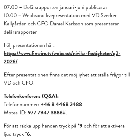
07.00 – Delårsrapporten januari-juni publiceras
10.00 – Webbsänd livepresentation med VD Sverker
Källgården och CFO Daniel Karlsson som presenterar
delårsrapporten
Följ presentationen här:
https://www.finwire.tv/webcast/nivika-fastigheter/q2-
2026/
.
Efter presentationen finns det möjlighet att ställa frågor till
VD och CFO.
Telefonkonferens (Q&A):
Telefonnummer:
+46 8 4468 2488
Mötes-ID:
977 7947 3886#
.
För att räcka upp handen tryck på
*9
och för att aktivera
ljud tryck
*6
.