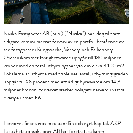
Nivika Fastigheter AB (publ) (”
Nivika
”) har idag tillträtt
tidigare kommunicerat förvärv av en portfölj bestående av
sex fastigheter i Kungsbacka, Varberg och Falkenberg.
Överenskommet fastighetsvärde uppgår till 180 miljoner
kronor med en total uthyrningsbar yta om cirka 8 100 m
2
.
Lokalerna är uthyrda med triple net-avtal, uthyrningsgraden
uppgår till 98 procent med ett årligt hyresvärde om 14,3
miljoner kronor. Förvärvet stärker bolagets närvaro i västra
Sverige utmed E6.
Förvärvet finansieras med banklån och eget kapital. A&P
Fastighetstransaktioner AB har företrätt säljaren.