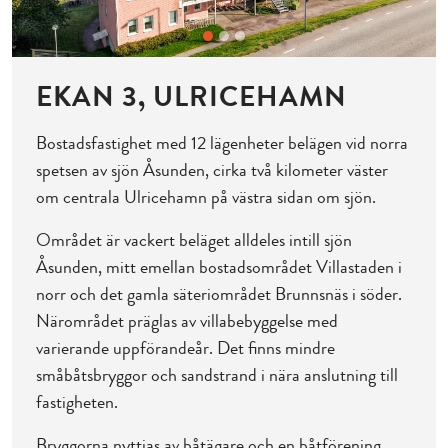
EKAN 3, ULRICEHAMN
Bostadsfastighet med 12 lägenheter belägen vid norra
spetsen av sjön Åsunden, cirka två kilometer väster
om centrala Ulricehamn på västra sidan om sjön.
Området är vackert beläget alldeles intill sjön
Åsunden, mitt emellan bostadsområdet Villastaden i
norr och det gamla säteriområdet Brunnsnäs i söder.
Närområdet präglas av villabebyggelse med
varierande uppförandeår. Det finns mindre
småbåtsbryggor och sandstrand i nära anslutning till
fastigheten.
Bryggorna nyttjas av båtägare och en båtförening