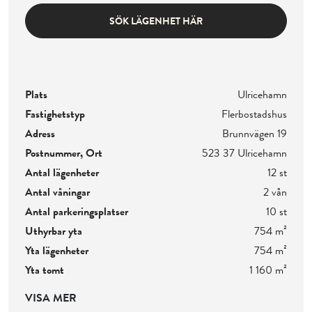
SÖK LÄGENHET HÄR
Plats
Ulricehamn
Fastighetstyp
Flerbostadshus
Adress
Brunnvägen 19
Postnummer, Ort
523 37 Ulricehamn
Antal lägenheter
12 st
Antal våningar
2 vån
Antal parkeringsplatser
10 st
Uthyrbar yta
754 m²
Yta lägenheter
754 m²
Yta tomt
1 160 m²
VISA MER