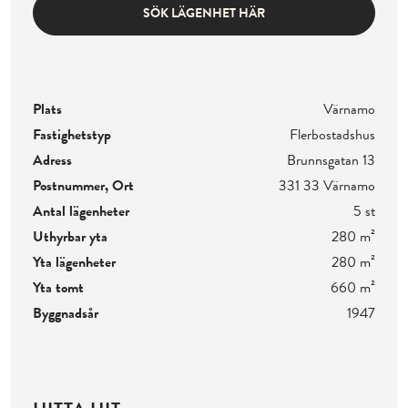
SÖK LÄGENHET HÄR
Plats
Värnamo
Fastighetstyp
Flerbostadshus
Adress
Brunnsgatan 13
Postnummer, Ort
331 33 Värnamo
Antal lägenheter
5 st
Uthyrbar yta
280 m²
Yta lägenheter
280 m²
Yta tomt
660 m²
Byggnadsår
1947