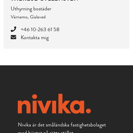
Uthyrning bostäder
Värnamo, Gislaved
+46 10-263 61 58
Kontakta mig
Nivika är det småländska fastighetsbolaget
med hjärtat på rätta stället.