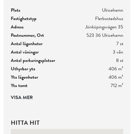
Plats
Ulricehamn
Fastighetstyp
Flerbostadshus
Adress
Jönköpingsvägen 35
Postnummer, Ort
523 36 Ulricehamn
Antal lägenheter
7 st
Antal våningar
3 vån
Antal parkeringsplatser
8 st
Uthyrbar yta
406 m²
Yta lägenheter
406 m²
Yta tomt
712 m²
VISA MER
HITTA HIT