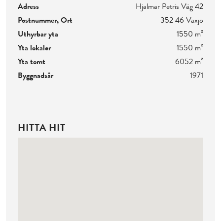
Adress
Hjalmar Petris Väg 42
Postnummer, Ort
352 46 Växjö
Uthyrbar yta
1550 m²
Yta lokaler
1550 m²
Yta tomt
6052 m²
Byggnadsår
1971
HITTA HIT