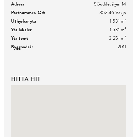
Adress
Sjöuddevägen 14
Postnummer, Ort
352 46 Växjö
Uthyrbar yta
1 531 m²
Yta lokaler
1 531 m²
Yta tomt
3 251 m²
Byggnadsår
2011
HITTA HIT