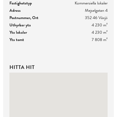
Fastighetstyp
Kommersiella lokaler
Adress
Mejselgatan 4
Postnummer, Ort
352 46 Växjö
Uthyrbar yta
4 230 m²
Yta lokaler
4 230 m²
Yta tomt
7 808 m²
HITTA HIT