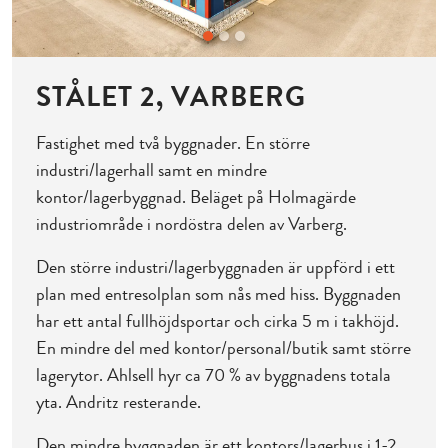
STÅLET 2, VARBERG
Fastighet med två byggnader. En större
industri/lagerhall samt en mindre
kontor/lagerbyggnad. Beläget på Holmagärde
industriområde i nordöstra delen av Varberg.
Den större industri/lagerbyggnaden är uppförd i ett
plan med entresolplan som nås med hiss. Byggnaden
har ett antal fullhöjdsportar och cirka 5 m i takhöjd.
En mindre del med kontor/personal/butik samt större
lagerytor. Ahlsell hyr ca 70 % av byggnadens totala
yta. Andritz resterande.
Den mindre byggnaden är ett kontors/lagerhus i 1-2