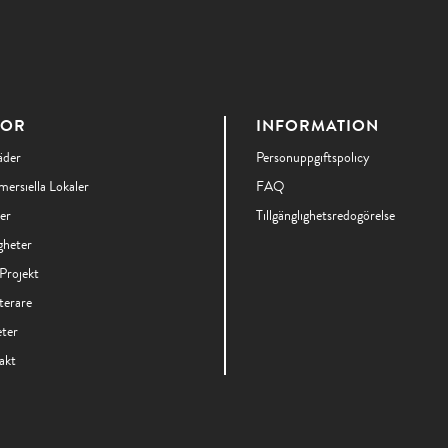
DOR
INFORMATION
äder
Personuppgiftspolicy
ersiella Lokaler
FAQ
er
Tillgänglighetsredogörelse
gheter
Projekt
terare
ter
akt