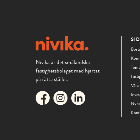
SI
Bost
Komm
Nivika är det småländska
Tomt
fastighetsbolaget med hjärtat
Fasti
på rätta stället.
Våra 
Inves
Nyhe
Kont