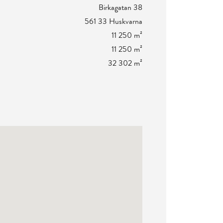
Birkagatan 38
561 33 Huskvarna
11 250 m²
11 250 m²
32 302 m²