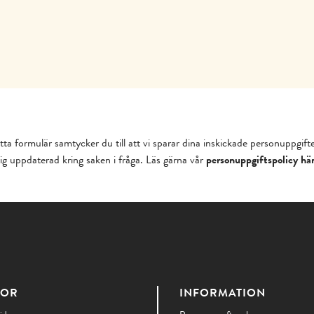
ta formulär samtycker du till att vi sparar dina inskickade personuppgifter
ig uppdaterad kring saken i fråga. Läs gärna vår
personuppgiftspolicy hä
DOR
INFORMATION