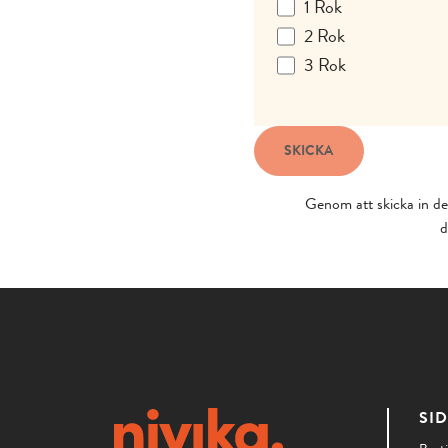
1 Rok
2 Rok
3 Rok
Genom att skicka in det
d
SI