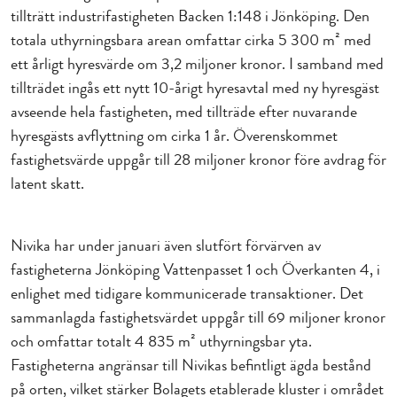
tillträtt industrifastigheten Backen 1:148 i Jönköping. Den
totala uthyrningsbara arean omfattar cirka 5
300 m² med
ett årligt hyresvärde om 3,2 miljoner kronor. I samband med
tillträdet ingås ett nytt 10-årigt hyresavtal med ny hyresgäst
avseende hela fastigheten, med tillträde efter nuvarande
hyresgästs avflyttning om cirka 1 år. Överenskommet
fastighetsvärde uppgår till 28 miljoner kronor före avdrag för
latent skatt.
Nivika har under januari även slutfört förvärven av
fastigheterna Jönköping Vattenpasset 1 och Överkanten 4, i
enlighet med tidigare kommunicerade transaktioner. Det
sammanlagda fastighetsvärdet uppgår till 69 miljoner kronor
och omfattar totalt 4 835 m² uthyrningsbar yta.
Fastigheterna angränsar till Nivikas befintligt ägda bestånd
på orten, vilket stärker Bolagets etablerade kluster i området